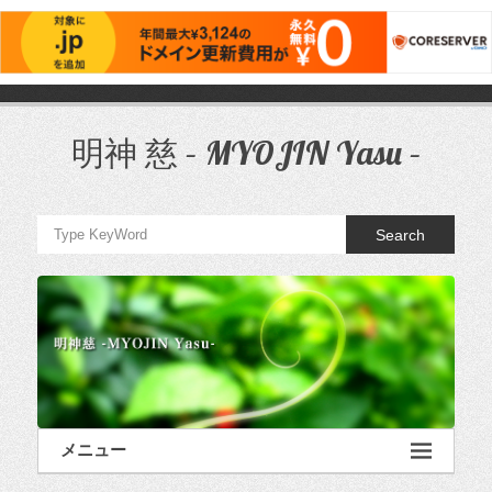
コ
ン
テ
明神 慈 – MYOJIN Yasu –
ン
ツ
へ
ス
Search
キ
ッ
プ
メニュー