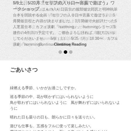
7/5（日）二本立て朗読劇『humming』
5/9土、5/20月『セリフの入り口〜言葉で遊ぼう』ワ
『humming2』
ークショップ
:
ほんの入り口店主の服部健太郎氏と明神執筆
:
★ ★ ★ 3月のセリフの入り口ワークショ
ップで『humming』を朗読したら 参加者のみんなで演劇熱が
台本を朗読する企画 『セリフの入り口〜言葉で遊ぼう』、5
爆発しました。 ホコホコの魂のままに、hummingシリーズを
月開催日程と内容が決まりました。 3月開催で大好評だった5
二本立てで立ち上げます。 お誘い合わせの上、ならまちに遊
人芝居台本、カフェ演劇『humming』。 hummingシリーズ5
びにいらしてくださいな。 ポかリン記憶舎 二本立て朗読劇
連作の4作目の予定です。 ご都合よろしければ、遊びにいら
『humming』『humming2』 2026年 7／5（日）14:00／17:00
してくださいませ。 5/9（土）、5/25（月）18:30〜 カフェ
@a_s art_s …
演劇『humming4』 …
Continue Reading
Continue Reading
ごあいさつ
緑燃える
季節、いかがお過ごしですか。
巡る季節の中、花が咲かずにはいられないように
鳥が歌わずにはいられないように 風が舞わずにはいられないよ
うに
晴れた日も曇りの日も、朗らかに日々を送りたい。
遊びも仕事も、五感をフルに使って楽しみたい。