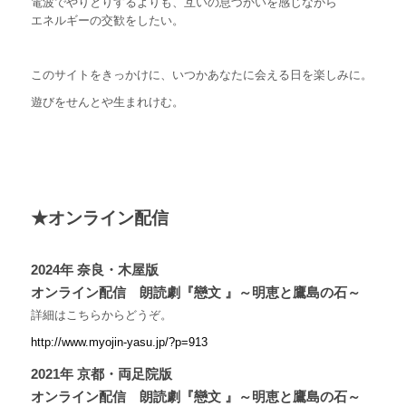
電波でやりとりするよりも、互いの息づかいを感じながら
エネルギーの交歓をしたい。
このサイトをきっかけに、いつかあなたに会える日を楽しみに。
遊びをせんとや生まれけむ。
★オンライン配信
2024年 奈良・木屋版
オンライン配信 朗読劇『戀文 』～明恵と鷹島の石～
詳細はこちらからどうぞ。
http://www.myojin-yasu.jp/?p=913
2021年 京都・両足院版
オンライン配信 朗読劇『戀文 』～明恵と鷹島の石～