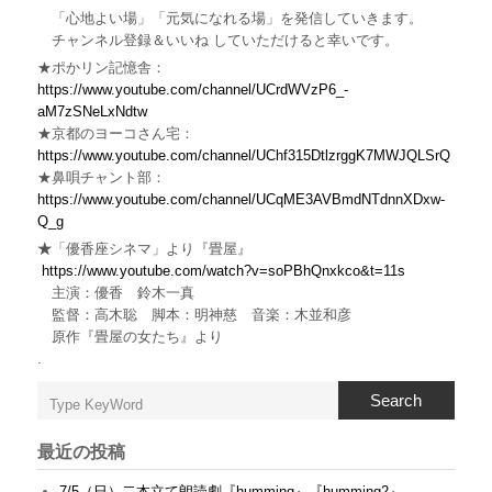
「心地よい場」「元気になれる場」を発信していきます。
チャンネル登録＆いいね していただけると幸いです。
★ポかリン記憶舎：
https://www.youtube.com/channel/UCrdWVzP6_-
aM7zSNeLxNdtw
★京都のヨーコさん宅：
https://www.youtube.com/channel/UChf315DtlzrggK7MWJQLSrQ
★鼻唄チャント部：
https://www.youtube.com/channel/UCqME3AVBmdNTdnnXDxw-
Q_g
★
「優香座シネマ」より『畳屋』
https://www.youtube.com/watch?v=soPBhQnxkco&t=11s
主演：優香 鈴木一真
監督：高木聡 脚本：明神慈 音楽：木並和彦
原作『畳屋の女たち』より
.
Search
最近の投稿
7/5（日）二本立て朗読劇『humming』『humming2』