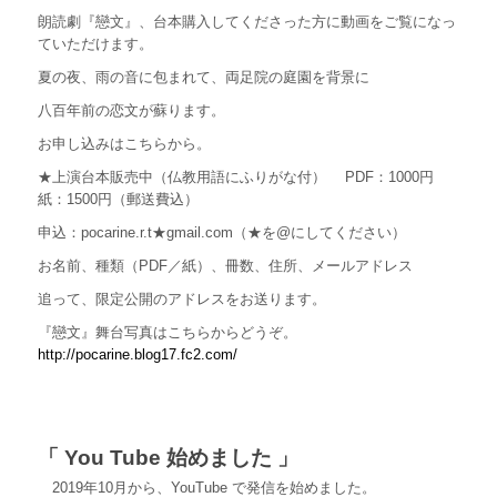
朗読劇『戀文』、台本購入してくださった方に動画をご覧になっ
ていただけます。
夏の夜、雨の音に包まれて、両足院の庭園を背景に
八百年前の恋文が蘇ります。
お申し込みはこちらから。
★上演台本販売中（仏教用語にふりがな付） PDF：1000円
紙：1500円（郵送費込）
申込：pocarine.r.t★gmail.com（★を@にしてください）
お名前、種類（PDF／紙）、冊数、住所、メールアドレス
追って、限定公開のアドレスをお送ります。
『戀文』舞台写真はこちらからどうぞ。
http://pocarine.blog17.fc2.com/
「 You Tube 始めました 」
2019年10月から、YouTube で発信を始めました。