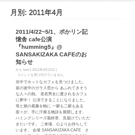
月別: 2011年4月
2011/4/22~5/1、ポかリン記
憶舎 cafe公演
『humming5』@
SANSAKIZAKA CAFEのお
知らせ
から fumi
2011年4月21日
2
コメントを受け付けていません
0
谷中でホットなカフェを見つけました。
1
坂の途中のガラス窓から あふれてきそう
1
な人々の熱。 老若男女に愛されるカフェ
/
に夢中！ 公演できることになりました。
4
母と娘の葛藤を軸に 一癖も二癖もある
/
2
面々が、手に汗握る物語を展開します。
2
ハミングシリーズ最終章、見届けていただ
~
きたいです。 ご来場、心よりお待ちして
5
います。 会場 SANSAKIZAKA CAFE さ
/