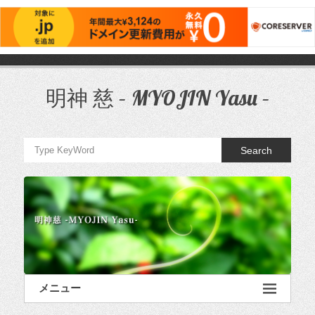
コ
ン
テ
明神 慈 – MYOJIN Yasu –
ン
ツ
へ
ス
Search
キ
ッ
プ
メニュー