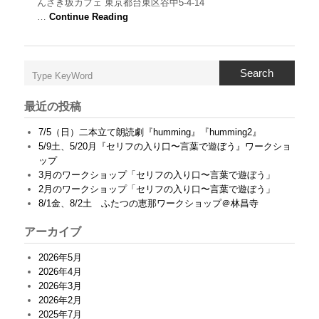
んさき坂カフェ 東京都台東区谷中5-4-14
1
、
…
Continue Reading
ポ
か
リ
ン
Search
記
憶
舎
最近の投稿
c
a
7/5（日）二本立て朗読劇『humming』『humming2』
f
5/9土、5/20月『セリフの入り口〜言葉で遊ぼう』ワークショ
e
ップ
公
演
3月のワークショップ「セリフの入り口〜言葉で遊ぼう」
『
2月のワークショップ「セリフの入り口〜言葉で遊ぼう」
h
8/1金、8/2土 ふたつの恵那ワークショップ＠林昌寺
u
m
アーカイブ
m
i
2026年5月
n
g
2026年4月
5
2026年3月
』
2026年2月
@
2025年7月
S