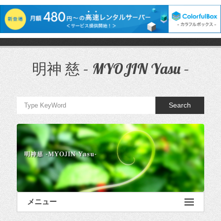
コ
ン
テ
明神 慈 – MYOJIN Yasu –
ン
ツ
へ
ス
Search
キ
ッ
プ
メニュー