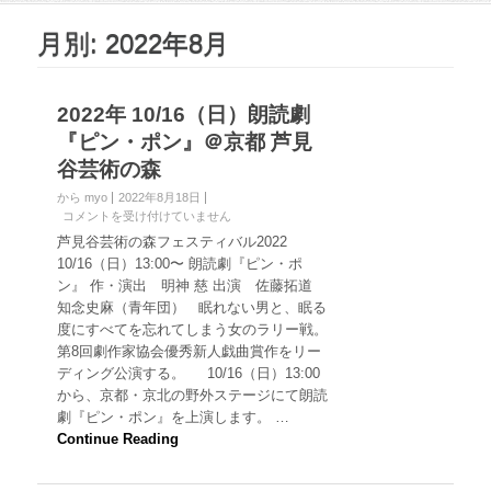
月別: 2022年8月
2022年 10/16（日）朗読劇
『ピン・ポン』＠京都 芦見
谷芸術の森
から myo
2022年8月18日
2
コメントを受け付けていません
0
芦見谷芸術の森フェスティバル2022
2
10/16（日）13:00〜 朗読劇『ピン・ポ
2
ン』 作・演出 明神 慈 出演 佐藤拓道
年
知念史麻（青年団） 眠れない男と、眠る
1
度にすべてを忘れてしまう女のラリー戦。
0
/
第8回劇作家協会優秀新人戯曲賞作をリー
1
ディング公演する。 10/16（日）13:00
6
から、京都・京北の野外ステージにて朗読
（
劇『ピン・ポン』を上演します。 …
日
Continue Reading
）
朗
読