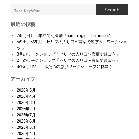
劇
『
Search
ピ
ン
・
最近の投稿
ポ
ン
7/5（日）二本立て朗読劇『humming』『humming2』
』
5/9土、5/20月『セリフの入り口〜言葉で遊ぼう』ワークショ
＠
ップ
京
3月のワークショップ「セリフの入り口〜言葉で遊ぼう」
都
芦
2月のワークショップ「セリフの入り口〜言葉で遊ぼう」
見
8/1金、8/2土 ふたつの恵那ワークショップ＠林昌寺
谷
芸
アーカイブ
術
の
2026年5月
森
2026年4月
は
2026年3月
2026年2月
2025年7月
2025年6月
2025年5月
2025年4月