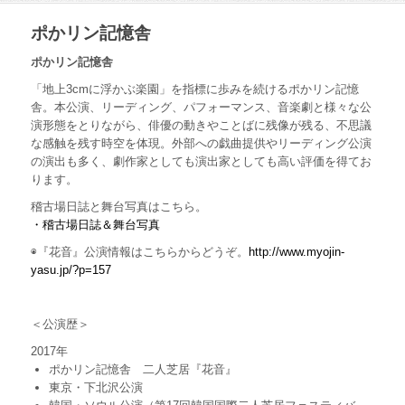
ポかリン記憶舎
ポかリン記憶舎
「地上3cmに浮かぶ楽園」を指標に歩みを続けるポかリン記憶
舎。本公演、リーディング、パフォーマンス、音楽劇と様々な公
演形態をとりながら、俳優の動きやことばに残像が残る、不思議
な感触を残す時空を体現。外部への戯曲提供やリーディング公演
の演出も多く、劇作家としても演出家としても高い評価を得てお
ります。
稽古場日誌と舞台写真はこちら。
・稽古場日誌＆舞台写真
◉『花音』公演情報はこちらからどうぞ。
http://www.myojin-
yasu.jp/?p=157
＜公演歴＞
2017年
ポかリン記憶舎 二人芝居『花音』
東京・下北沢公演