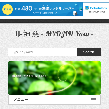
コ
ン
テ
明神 慈 – MYOJIN Yasu –
ン
ツ
へ
ス
Search
キ
ッ
プ
メニュー