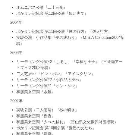
オムニバス公演『二十三夜』
ポかリン記憶舎 第12回公演『短い声で』
2004年
ポかリン記憶舎 第11回公演『煙の行方』『煙ノ行方』
実験公演 小作品集『夢の終わり』（M.S.A Collection2004招
聘）
2003年
リーディング公演×2『しるし』『幸福な王子』（三番瀬アー
トフェス2003招聘）
二人芝居×2『ピン・ポン』『アイスクリン』
リーディング公演#2『小作品の夕べ』
リーディング公演#1『オン・シツ』
和服美女空間『水鏡』
2002年
実験公演（二人芝居）『砂の瞬き』
和服美女空間『夜香』
和服美女空間『夕べの戯れ』（富山県文化振興財団招聘）
ポかリン記憶舎 第10回公演『畳屋の女たち』
和服美女空間『庭宴』