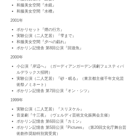
和服美女空間『水鏡』
和服美女空間『水槽』
2001年
ポかリセット『煙の行方』
実験公演（二人芝居）『雫まで』
和服美女空間『夕べの戯れ』
ポかリン記憶舎 第8回公演『回遊魚』
2000年
小公演『岸辺へ』（ガーディアンガーデン演劇フェスティバ
ルデラックス招聘）
実験公演（二人芝居）『砂・眠る』（東京都主催千年文化芸
術祭ノミネート）
ポかリン記憶舎 第7回公演『オン・シツ』
1999年
実験公演（二人芝居）『スリヌケル』
音楽劇『十三夜』（ヴェルディ芸術文化振興会主催）
ポかリン記憶舎 第6回公演『カミン』
ポかリン記憶舎 第5回公演『Pictures』（第20回文化庁舞台芸
術創作奨励特別賞受賞）