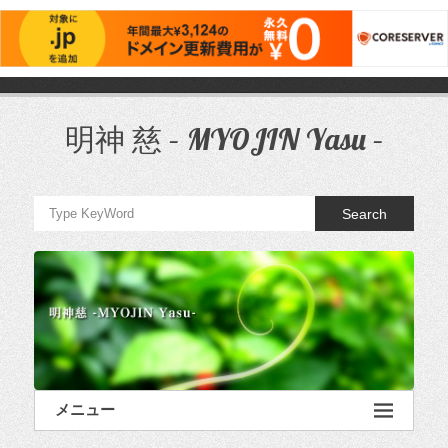
コ
ン
テ
明神 慈 – MYOJIN Yasu –
ン
ツ
へ
ス
Search
キ
ッ
プ
メニュー