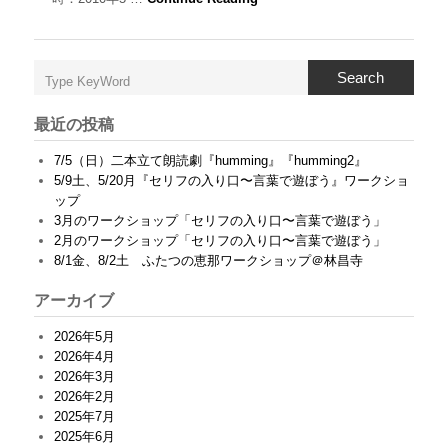
い
ち
へ
の
Search
道
〜
着
最近の投稿
崩
れ
7/5（日）二本立て朗読劇『humming』『humming2』
直
5/9土、5/20月『セリフの入り口〜言葉で遊ぼう』ワークショ
し
ップ
編
＆
3月のワークショップ「セリフの入り口〜言葉で遊ぼう」
動
2月のワークショップ「セリフの入り口〜言葉で遊ぼう」
き
8/1金、8/2土 ふたつの恵那ワークショップ＠林昌寺
編
〜
アーカイブ
」
を
2026年5月
開
催
2026年4月
い
2026年3月
た
2026年2月
し
2025年7月
ま
2025年6月
す