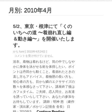
月別: 2010年4月
5/2、東京・根津にて「くの
いちへの道 〜着崩れ直し編
＆動き編〜」を開催いたしま
す。
から fumi
2010年4月24日
5
コメントを受け付けていません
/
浴衣、着物は着れるけど、筒の中でしなや
2
かに身体を泳がせる術を体得したい。ポイ
、
ントは丹田から動くこと。着崩れたときの
東
直し方もアドバイス。着物歴の長い方も、
京
初心者の方も、目から鱗のエクササイズの
・
根
数々を体感なさって下さい。講座終了後は
津
カフェタイム。ご夫婦、恋人同士、お友達
に
を誘っていらして下さい。あなたの参加を
て
お待ちしています。 講師：明神 慈 （劇作
「
家・演出家／ポかリン記憶舎 舎長） 日
く
の
時：2010年5 …
Continue Reading