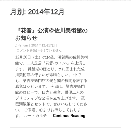
月別: 2014年12月
『花音』公演＠佐川美術館の
お知らせ
から fumi
2014年12月17日
『
コメントを受け付けていません
花
12月20日（土）のお昼、滋賀県の佐川美術
音
館で、二人芝居『花音-カノン-』を上演し
』
ます。 琵琶湖のほとり、水に囲まれた佐
公
川美術館の佇まいが素晴らしい。 中で
演
も、樂吉左衛門館の光と闇の狭間を旅する
＠
佐
感覚はシビレます。 今回は、樂吉左衛門
川
館のロビーで、日光と生音、俳優二人の
美
プリミティブな公演を立ち上げます。 琵
術
琶湖散策とセットで、ぜひいらしてくださ
館
い。 ご来場、心よりお待ちしておりま
の
お
す。 ルートカルチ …
Continue Reading
知
ら
せ