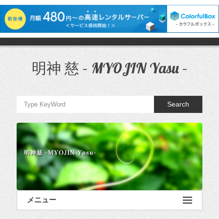
コ
ン
テ
明神 慈 – MYOJIN Yasu –
ン
ツ
へ
ス
Search
キ
ッ
プ
メニュー