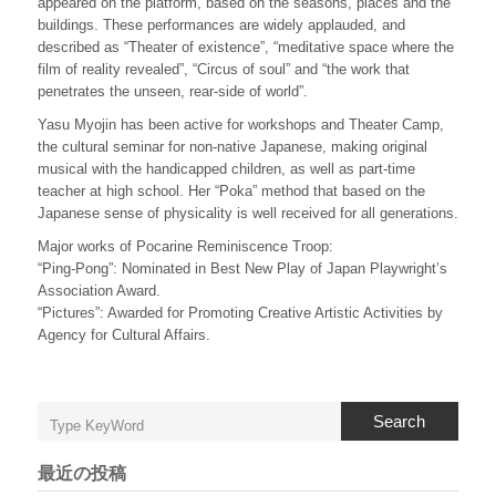
appeared on the platform, based on the seasons, places and the
buildings. These performances are widely applauded, and
described as “Theater of existence”, “meditative space where the
film of reality revealed”, “Circus of soul” and “the work that
penetrates the unseen, rear-side of world”.
Yasu Myojin has been active for workshops and Theater Camp,
the cultural seminar for non-native Japanese, making original
musical with the handicapped children, as well as part-time
teacher at high school. Her “Poka” method that based on the
Japanese sense of physicality is well received for all generations.
Major works of Pocarine Reminiscence Troop:
“Ping-Pong”: Nominated in Best New Play of Japan Playwright’s
Association Award.
“Pictures”: Awarded for Promoting Creative Artistic Activities by
Agency for Cultural Affairs.
Search
最近の投稿