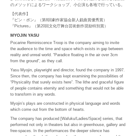
のメソッドによるワークショップ、小公演も各地で行っている。
【代表作】
『ピン・ポン』（第8回劇作家協会新人戯曲賞優秀賞）
『Pictures』（第20回文化庁舞台芸術創作奨励特別賞）
MYOJIN YASU
Pocarine Reminiscence Troop is the company aiming to invite
the audience to the time and space which exists in gap between
reality and unreal world. “Paradice floating in the air over 3cm
from the ground”, as they call.
Yasu Myojin, playwright and director, found the company in 1997.
Since then, the company has kept examining the possibilities of
“Physicality that surely exists here”. The lithe and graceful figure
of people contains eternity and something that would not be able
to transform in any words.
Myojin’s plays are constructed in physical language and words
which come out from the bottom of hearts.
The company has produced [Wafuku/Ladies/Space] series, that
performed not only in theaters but also in greenhouse, gallery and
free-spaces. In the performances the deeper silence has