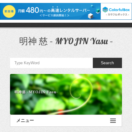
コ
ン
テ
明神 慈 – MYOJIN Yasu –
ン
ツ
へ
ス
Search
キ
ッ
プ
メニュー