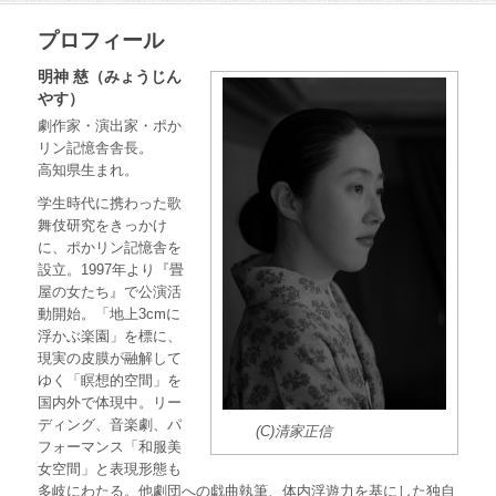
プロフィール
明神 慈（みょうじん
やす）
劇作家・演出家・ポか
リン記憶舎舎長。
高知県生まれ。
学生時代に携わった歌
舞伎研究をきっかけ
に、ポかリン記憶舎を
設立。1997年より『畳
屋の女たち』で公演活
動開始。「地上3cmに
浮かぶ楽園」を標に、
現実の皮膜が融解して
ゆく「瞑想的空間」を
国内外で体現中。リー
ディング、音楽劇、パ
(C)清家正信
フォーマンス「和服美
女空間」と表現形態も
多岐にわたる。他劇団への戯曲執筆、体内浮遊力を基にした独自