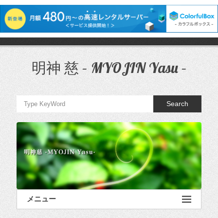
コ
ン
テ
明神 慈 – MYOJIN Yasu –
ン
ツ
へ
ス
Search
キ
ッ
プ
メニュー