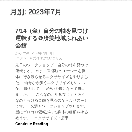
月別: 2023年7月
7/14（金）自分の軸を見つけ
運転する＠済美地域ふれあい
会館
から myo
2023年7月10日
7
コメントを受け付けていません
/
先日のワークショップ「自分の軸を見つけ
1
運転する」では 二重螺旋のエナジーを胴
4
体に行き渡らせるエクササイズをやりまし
（
た。 仙骨から歩くエクササイズもいくつ
金
か。 脱力して、つがいの蝶になって舞い
）
自
ました。 「こんなの、初めて！」とみん
分
なのとろける笑顔を見るのが何よりの幸せ
の
です。 来週もワークショップやります。
軸
畳にゴロゴロ寝転がって身体の細部をゆる
を
めます。 エクササイズ：肩甲 …
見
つ
Continue Reading
け