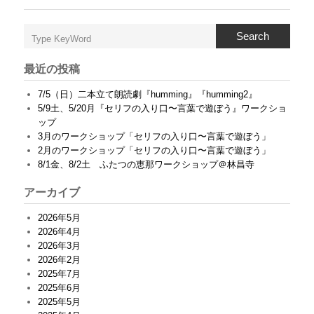
運
転
す
Search
る
＠
済
最近の投稿
美
地
7/5（日）二本立て朗読劇『humming』『humming2』
域
5/9土、5/20月『セリフの入り口〜言葉で遊ぼう』ワークショ
ふ
ップ
れ
あ
3月のワークショップ「セリフの入り口〜言葉で遊ぼう」
い
2月のワークショップ「セリフの入り口〜言葉で遊ぼう」
会
8/1金、8/2土 ふたつの恵那ワークショップ＠林昌寺
館
は
アーカイブ
2026年5月
2026年4月
2026年3月
2026年2月
2025年7月
2025年6月
2025年5月