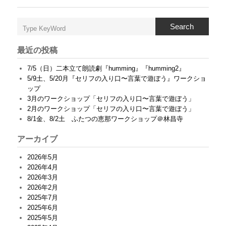
奈
良
「
Search
自
分
の
最近の投稿
軸
を
7/5（日）二本立て朗読劇『humming』『humming2』
見
5/9土、5/20月『セリフの入り口〜言葉で遊ぼう』ワークショ
つ
ップ
け
運
3月のワークショップ「セリフの入り口〜言葉で遊ぼう」
転
2月のワークショップ「セリフの入り口〜言葉で遊ぼう」
す
8/1金、8/2土 ふたつの恵那ワークショップ＠林昌寺
る
」
アーカイブ
は
2026年5月
2026年4月
2026年3月
2026年2月
2025年7月
2025年6月
2025年5月