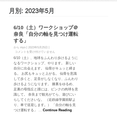
月別: 2023年5月
6/10（土）ワークショップ＠
奈良「自分の軸を見つけ運転
する」
から myo
2023年5月25日
6
コメントを受け付けていません
/
6/10（土）、地球をふんわり歩けるように
1
なるワークショップ、やります。 新しい
0
自分に出会えます。 仙骨がキュッと締ま
（
る。 お尻もキュッと上がる。 仙骨を意識
土
して歩くと、足音がしなくなり、ふんわり
）
ワ
歩けるようになります。 膝裏をゆるめ、
ー
足裏の母指丘と踵には、ピンクの肉球を意
ク
識して。 奈良まで観光がてら、遊びにい
シ
らしてくださいな。 （近鉄線学園前駅よ
ョ
り、車で送迎します。） 「自分の軸を見
ッ
プ
つけ運転する」 …
Continue Reading
＠