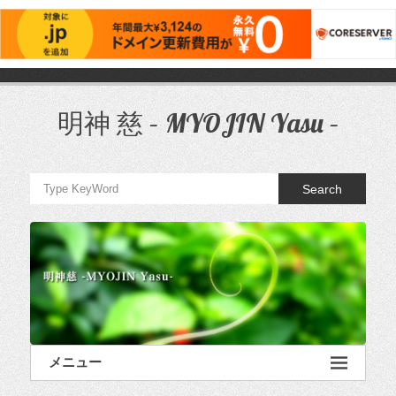
コ
ン
テ
明神 慈 – MYOJIN Yasu –
ン
ツ
へ
ス
Search
キ
ッ
プ
メニュー