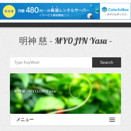
コ
ン
テ
明神 慈 – MYOJIN Yasu –
ン
ツ
へ
ス
Search
キ
ッ
プ
メニュー