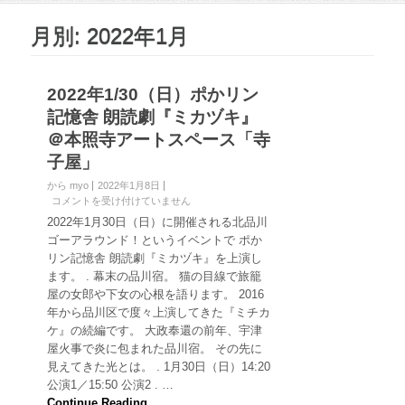
月別: 2022年1月
2022年1/30（日）ポかリン
記憶舎 朗読劇『ミカヅキ』
＠本照寺アートスペース「寺
子屋」
から myo
2022年1月8日
2
コメントを受け付けていません
0
2022年1月30日（日）に開催される北品川
2
ゴーアラウンド！というイベントで ポか
2
リン記憶舎 朗読劇『ミカヅキ』を上演し
年
ます。 . 幕末の品川宿。 猫の目線で旅籠
1
屋の女郎や下女の心根を語ります。 2016
/
3
年から品川区で度々上演してきた『ミチカ
0
ケ』の続編です。 大政奉還の前年、宇津
（
屋火事で炎に包まれた品川宿。 その先に
日
見えてきた光とは。 . 1月30日（日）14:20
）
公演1／15:50 公演2 . …
ポ
か
Continue Reading