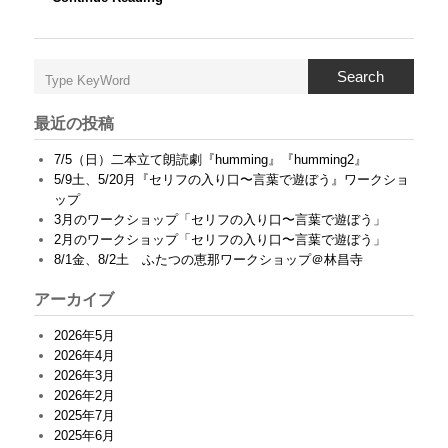
リ
ン
記
憶
Search
舎
朗
読
最近の投稿
劇
『
7/5（日）二本立て朗読劇『humming』『humming2』
ミ
5/9土、5/20月『セリフの入り口〜言葉で遊ぼう』ワークショ
カ
ップ
ヅ
キ
3月のワークショップ「セリフの入り口〜言葉で遊ぼう」
』
2月のワークショップ「セリフの入り口〜言葉で遊ぼう」
＠
8/1金、8/2土 ふたつの恵那ワークショップ＠林昌寺
本
照
アーカイブ
寺
ア
2026年5月
ー
ト
2026年4月
ス
2026年3月
ペ
2026年2月
ー
2025年7月
ス
2025年6月
「