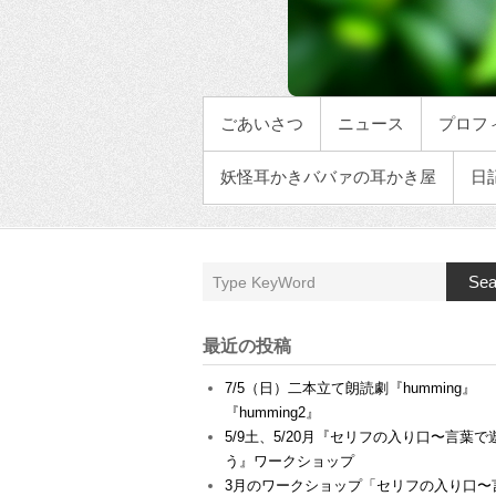
メインメニュー
ごあいさつ
ニュース
プロフ
妖怪耳かきババァの耳かき屋
日
Sea
最近の投稿
7/5（日）二本立て朗読劇『humming』
『humming2』
5/9土、5/20月『セリフの入り口〜言葉で
う』ワークショップ
3月のワークショップ「セリフの入り口〜