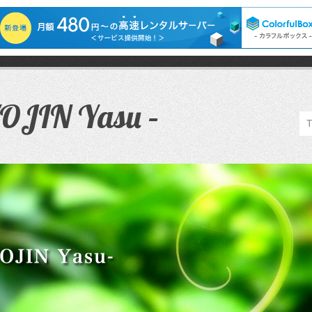
JIN Yasu –