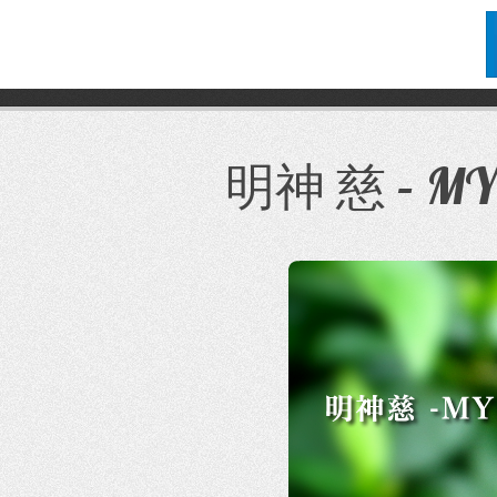
コ
ン
テ
明神 慈 – MYO
ン
ツ
へ
ス
キ
ッ
プ