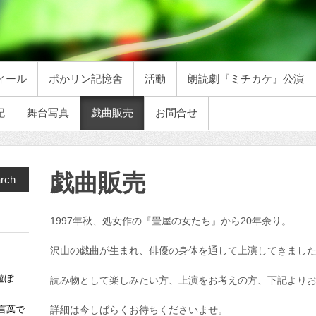
ィール
ポかリン記憶舎
活動
朗読劇『ミチカケ』公演
記
舞台写真
戯曲販売
お問合せ
戯曲販売
rch
1997年秋、処女作の『畳屋の女たち』から20年余り。
沢山の戯曲が生まれ、俳優の身体を通して上演してきまし
遊ぼ
読み物として楽しみたい方、上演をお考えの方、下記より
言葉で
詳細は今しばらくお待ちくださいませ。