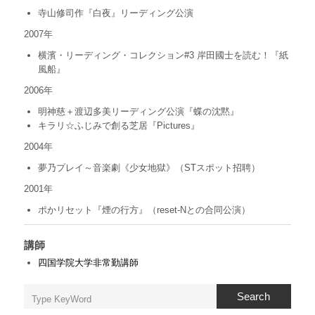
寺山修司作『白夜』リーディング公演
2007年
横濱・リーディング・コレクション#3 岸田國士を読む！『紙
風船』
2006年
明神慈＋渡辺多美リーディング公演『蝶の沈黙』
キラリ☆ふじみで創る芝居『Pictures』
2004年
夢乃プレイ～音楽劇《少女地獄》（STスポット招聘）
2001年
ポかリセット『煙の行方』（reset-Nとの合同公演）
講師
四国学院大学非常勤講師
Search