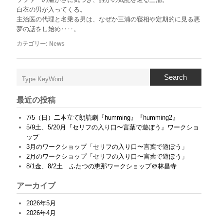
白衣の男が入ってくる。
主治医の代理と名乗る男は、なぜか三浦の寝相や定期的に見る悪
夢の話をし始め‥‥。
カテゴリー:
News
Search
最近の投稿
7/5（日）二本立て朗読劇『humming』『humming2』
5/9土、5/20月『セリフの入り口〜言葉で遊ぼう』ワークショ
ップ
3月のワークショップ「セリフの入り口〜言葉で遊ぼう」
2月のワークショップ「セリフの入り口〜言葉で遊ぼう」
8/1金、8/2土 ふたつの恵那ワークショップ＠林昌寺
アーカイブ
2026年5月
2026年4月