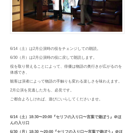
ワ
ー
ク
シ
ョ
ッ
プ
は
6/14（土）は2月公演時の役をチェンジしての朗読。
6/30（月）は2月公演時の役に戻して朗読します。
役を取り替えることによって、俳優は物語の奥行きが広がるのを
体感でき、
観客は演者によって物語の手触りも変わる楽しさを味わえます。
2月公演を見逃した方も、必見です。
ご都合よろしければ、遊びにいらしてくださいませ。
6/14（土）18:30〜20:00『セリフの入り口〜言葉で遊ぼう』＠ほ
んの入り口
6/30（月）18:30 〜20:00『セリフの入り口〜言葉で遊ぼう』＠ほ