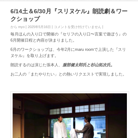
6/14土＆6/30月『スリヌケル』朗読劇＆ワー
クショップ
から myo
2025年5月16日
6
コメントを受け付けていません
/
毎月ほんの入り口で開催の『セリフの入り口〜言葉で遊ぼう』の
1
6月開催日程と内容が決まりました。
4
土
6月のワークショップは、今年2月にmaru roomで上演した『スリ
＆
ヌケル』を取り上げます。
6
/
朗読するのは演じた張本人、
服部健太郎氏と杉山拓次氏。
3
お二人の「またやりたい」との熱いリクエストで実現しました。
0
月
『
ス
リ
ヌ
ケ
ル
』
朗
読
劇
＆