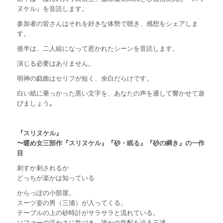
ヌケル』を音読します。
参加者の皆さんはそれを好きな体勢で聴き、感想をシェアしま
す。
後半は、二人組になって惹かれたシーンを音読します。
演じる必要はありません。
明神の戯曲はセリフが短く、余白だらけです。
白い紙に乗っかった黒い文字を、あなたの声を通して響かせて遊
びましょう
。
『スリヌケル』
〜暖め女三部作『スリヌケル』『砂・眠る』『砂の瞬き』の一作
目
刺すか刺されるか
どっちが楽かは知っている
からっぽの小部屋。
スーツ姿の男（三浦）が入ってくる。
テーブルの上の砂時計がサラサラと流れている。
ソファーの温かさに気づき、誰かの気配を辿る三浦。