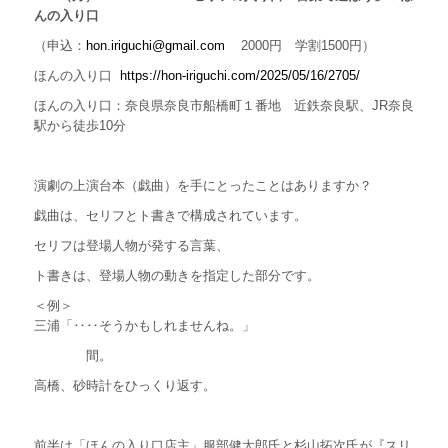
んの入り口
（申込：
hon.iriguchi@gmail.com
2000円 学割1500円）
ほんの入り口
https://hon-iriguchi.com/2025/05/16/2705/
ほんの入り口：奈良県奈良市船橋町１番地
近鉄奈良駅、JR奈良
駅から徒歩10分
演劇の上演台本（戯曲）を手にとったことはありますか？
戯曲は、セリフとト書きで構成されています。
セリフは登場人物が発する言葉、
ト書きは、登場人物の動きを指定した部分です。
＜例＞
三浦「‥‥そうかもしれませんね。」
間。
高橋、砂時計をひっくり返す。
前半は「ほんの入り口店主」服部健太郎氏と杉山拓次氏が『スリ