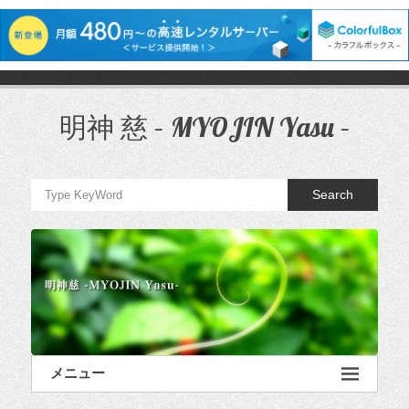
コ
ン
テ
明神 慈 – MYOJIN Yasu –
ン
ツ
へ
ス
Search
キ
ッ
プ
メニュー