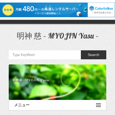
コ
ン
テ
明神 慈 – MYOJIN Yasu –
ン
ツ
へ
ス
Search
キ
ッ
プ
メニュー