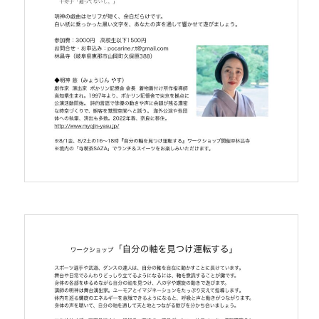
プ
＠
林
昌
寺
は