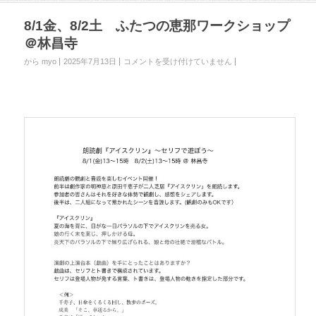
8/1金、8/2土 ふたつの恵那ワークショップ
＠林昌寺
から myo
2025年7月13日
8
コメントを受け付けていません
/
1
金
、
8
/
2
土
ふ
た
つ
の
恵
那
ワ
ー
ク
シ
ョ
ッ