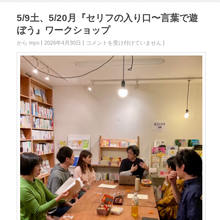
5/9土、5/20月『セリフの入り口〜言葉で遊
ぼう』ワークショップ
から myo
2026年4月30日
5
コメントを受け付けていません
/
9
土
、
5
/
2
0
月
『
セ
リ
フ
の
入
り
口
〜
言
葉
で