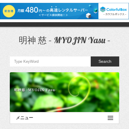
コ
ン
テ
明神 慈 – MYOJIN Yasu –
ン
ツ
へ
ス
Search
キ
ッ
プ
メニュー