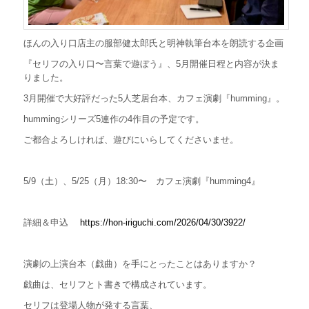
遊
ぼ
う
ほんの入り口店主の服部健太郎氏と明神執筆台本を朗読する企画
』
ワ
『セリフの入り口〜言葉で遊ぼう』、5月開催日程と内容が決ま
ー
りました。
ク
シ
3月開催で大好評だった5人芝居台本、カフェ演劇『humming』。
ョ
ッ
hummingシリーズ5連作の4作目の予定です。
プ
は
ご都合よろしければ、遊びにいらしてくださいませ。
5/9（土）、5/25（月）18:30〜
カフェ演劇『humming4』
詳細＆申込
https://hon-iriguchi.com/2026/04/30/3922/
演劇の上演台本（戯曲）を手にとったことはありますか？
戯曲は、セリフとト書きで構成されています。
セリフは登場人物が発する言葉、