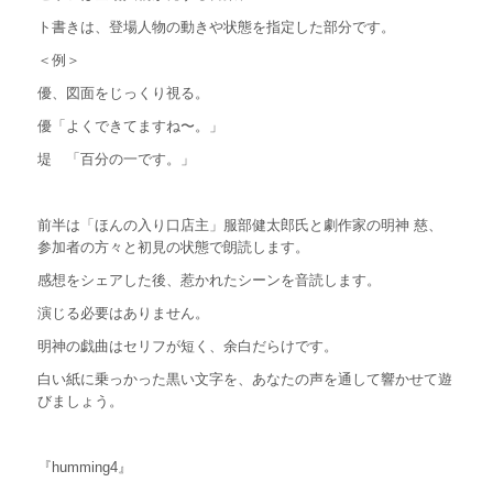
ト書きは、登場人物の動きや状態を指定した部分です。
＜例＞
優、図面をじっくり視る。
優「よくできてますね〜。」
堤 「百分の一です。」
前半は「ほんの入り口店主」服部健太郎氏と劇作家の明神 慈、
参加者の方々と初見の状態で朗読します。
感想をシェアした後、惹かれたシーンを音読します。
演じる必要はありません。
明神の戯曲はセリフが短く、余白だらけです。
白い紙に乗っかった黒い文字を、あなたの声を通して響かせて遊
びましょう。
『humming4』