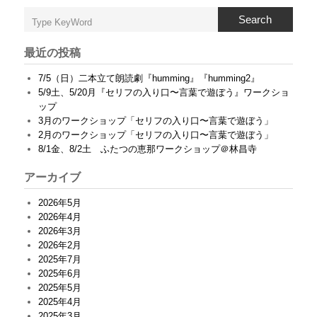
口
Search
〜
言
葉
最近の投稿
で
遊
7/5（日）二本立て朗読劇『humming』『humming2』
ぼ
5/9土、5/20月『セリフの入り口〜言葉で遊ぼう』ワークショ
う
ップ
」
は
3月のワークショップ「セリフの入り口〜言葉で遊ぼう」
2月のワークショップ「セリフの入り口〜言葉で遊ぼう」
8/1金、8/2土 ふたつの恵那ワークショップ＠林昌寺
アーカイブ
2026年5月
2026年4月
2026年3月
2026年2月
2025年7月
2025年6月
2025年5月
2025年4月
2025年3月