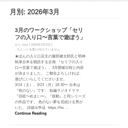
月別: 2026年3月
3月のワークショップ「セリ
フの入り口〜言葉で遊ぼう」
から myo
2026年3月2日
3
コメントを受け付けていません
月
★ほんの入り口店主の服部健太郎氏と明神
の
執筆台本を朗読する企画 『セリフの入り
ワ
口〜言葉で遊ぼう』、3月開催日程と内容
ー
が決まりました。 ご都合よろしければ、
ク
遊びにいらしてくださいませ。
シ
ョ
3/14（土）、3/23（月）18:30〜 台本は
ッ
『色のない』です。 短編ラジオドラマ
プ
『目眩〜めまい〜』『鼓動』と同シリーズ
「
の作品です。 色のない夢を見続ける男が
セ
いた。 詳細＆申込 https://ho …
リ
フ
Continue Reading
の
入
り