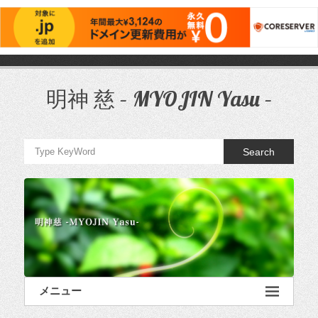
コ
ン
テ
明神 慈 – MYOJIN Yasu –
ン
ツ
へ
ス
Search
キ
ッ
プ
メニュー