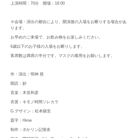
上演時間：
70
分
開場：18:00
※会場・演出の都合により、開演後の入場をお断りする場合があ
ります。
お早めのご来場で、お飲み物をお楽しみください。
6歳以下のお子様の入場をお断りします。
客席数は満席の半分です。
マスクの着用をお願いします。
作・演出：明神
慈
朗読：妙
音楽：木並和彦
衣裳：キモノ時間ソレカラ
G.デザイン：松本賭至
題字：Hiroe
制作：ポかリン記憶舎