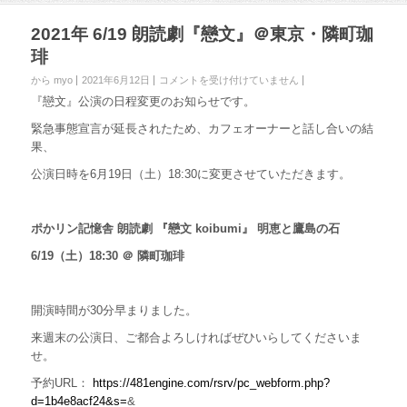
2021年 6/19 朗読劇『戀文』＠東京・隣町珈
琲
から myo
2021年6月12日
2
コメントを受け付けていません
0
『戀文』公演の日程変更のお知らせです。
2
1
緊急事態宣言が延長されたため、カフェオーナーと話し合いの結
年
果、
6
公演日時を6月19日（土）18:30に変更させていただきます。
/
1
9
朗
ポかリン記憶舎
朗読劇 『戀文 koibumi』 明恵と鷹島の石
読
劇
6/19（土）18:30 ＠ 隣町珈琲
『
戀
文
開演時間が30分早まりました。
』
＠
来週末の公演日、ご都合よろしければぜひいらしてくださいま
東
せ。
京
・
予約
URL
：
https://481engine.com/rsrv/pc_webform.php?
隣
d=1b4e8acf24&s=
&
町