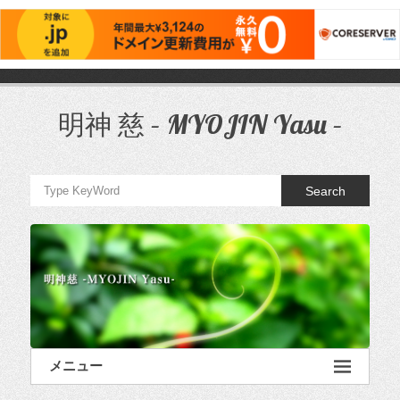
コ
ン
テ
明神 慈 – MYOJIN Yasu –
ン
ツ
へ
ス
Search
キ
ッ
プ
メニュー