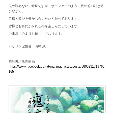
珈
先の読めないご時世ですが、サーファーのように目の前の波と遊
琲
びながら、
は
皆様と歓びを分かち合いたいと願っております。
皆様とお目にかかれるのを楽しみにしています。
ご来場、心よりお待ちしております。
ポかリン記憶舎 明神 慈
隣町珈琲店内動画
https://www.facebook.com/tonarimachicafe/posts/3803231719766
165