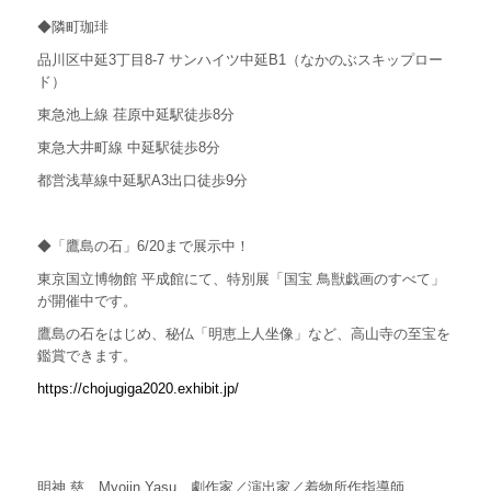
◆隣町珈琲
品川区中延3丁目8-7 サンハイツ中延B1
（なかのぶスキップロー
ド）
東急池上線 荏原中延駅徒歩8分
東急大井町線 中延駅徒歩8分
都営浅草線中延駅A3出口徒歩9分
◆「鷹島の石」6/20まで展示中！
東京国立博物館 平成館にて、特別展「
国宝 鳥獣戯画のすべて」
が開催中です。
鷹島の石をはじめ、秘仏「明恵上人坐像」
など、高山寺の至
宝を
鑑賞できます。
https://chojugiga2020.exhibit.jp/
明神 慈
Myojin Yasu
劇作家／演出家／着物所作指導師