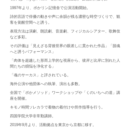
1997
年より、ポかリン記憶舎で公演活動開始。
詩的言語で俳優の動きや声に余韻が残る濃密な時空づくりで、観
客を覚醒空間へと誘う。
表現方法は演劇、朗読劇、音楽劇、フィジカルシアター、歌舞伎
など多彩。
その評価は「見えざる背後世界の眼差しに貫かれた作品」「脱魂
へと誘うパフォーマンス」
「肉体を超越した形而上学的な視座から、彼岸と比岸に別れた人
間たちの煩悩を浄化する」
「魂のサーカス」と評されている。
海外公演や他団体への執筆、演出も多数。
全国で「ポかメソッド」ワークショップや「くのいちへの道」講
座を開催。
キモノ時間ソレカラで着物の着付けや所作指導を行う。
四国学院大学非常勤講師。
2019
年
9
月より、活動拠点を東京から京都に移す。