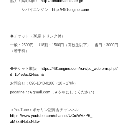
協力：隣町珈琲
http://tonarimachicafe.jp/
シバイエンジン
http://481engine.com/
◆チケット（
30席
ドリンク付）
一般：2500円
U18割：1500円
（高校生以下）
当日：3000円
（若干有）
◆チケット取扱
https://481engine.com/rsrv/pc_webform.php?
d=1b4e8acf24&s=&
お問合せ：
090-1040-0106
（
10
～
17
時）
pocarine.r.t★gmail.com（★を＠にしてください）
＜
YouTube
＞ポかリン記憶舎チャンネル
https://www.youtube.com/channel/UCrdWVzP6_-
aM7zSNeLxNdtw