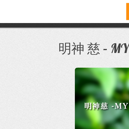
コ
ン
テ
明神 慈 – MYO
ン
ツ
へ
ス
キ
ッ
プ