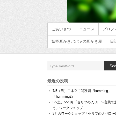
メインメニュー
ごあいさつ
ニュース
プロフ
妖怪耳かきババァの耳かき屋
日
Sea
最近の投稿
7/5（日）二本立て朗読劇『humming』
『humming2』
5/9土、5/20月『セリフの入り口〜言葉で
う』ワークショップ
3月のワークショップ「セリフの入り口〜