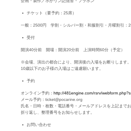
企画・製作／ポかリン記憶舎・フラボン
F
E
チケット（要予約：25席）
の
お
一般：2500円 学割・シルバー割・和服割引・月曜割引：20
知
ら
受付
せ
は
開演40分前 開場：開演20分前 上演時間60分（予定）
※会場、演出の都合により、開演後の入場をお断りします
10歳以下のお子様の入場はご遠慮願います。
予約
オンライン予約：
http://481engine.com/rsrv/webform.php
メール予約：ticket@pocarine.org
氏名・日時・枚数・電話番号・メールアドレスを上記まで
折り返し、整理番号をお知らせします。
お問い合わせ