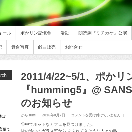
ィール
ポかリン記憶舎
活動
朗読劇『ミチカケ』公演
記
舞台写真
戯曲販売
お問合せ
2011/4/22~5/1、ポか
rch
『humming5』@ SANS
のお知らせ
から fumi
2016年8月7日
2
コメントを受け付けていません
遊ぼ
0
谷中でホットなカフェを見つけました。
1
言葉で
坂の途中のガラス窓から あふれてきそうな人々の熱。