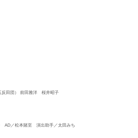
五反田団） 前田雅洋 桜井昭子
子 AD／松本賭至 演出助手／太田みち