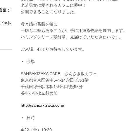
1
老若男女に愛されるカフェに夢中！
/
言葉で
4
公演できることになりました。
/
2
ップ＠林
母と娘の葛藤を軸に
2
一癖も二癖もある面々が、手に汗握る物語を展開します。
~
ハミングシリーズ最終章、見届けていただきたいです。
5
/
ご来場、心よりお待ちしています。
1
、
会場
ポ
か
リ
SANSAKIZAKA CAFE さんさき坂カフェ
ン
東京都台東区谷中5-4-14穴田ビル1階
記
千代田線千駄木駅1番出口徒歩5分
憶
谷中小学校左斜め前
舎
c
http://sansakizaka.com/
a
f
e
日時
公
演
4/22（金）19:30