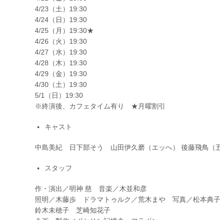
『
4/23（土）19:30
h
4/24（日）19:30
u
4/25（月）19:30★
m
4/26（火）19:30
m
i
4/27（水）19:30
n
4/28（木）19:30
g
4/29（金）19:30
5
4/30（土）19:30
』
5/1（日）19:30
@
※終演後、カフェタイム有り ★月曜割引
S
A
N
キャスト
S
A
中島美紀 日下部そう 山田伊久磨（エッへ） 後藤飛鳥（
K
I
スタッフ
Z
A
作・演出／明神 慈 音楽／木並和彦
K
照明／木藤歩 ドラマトゥルク／荒木まや 写真／松本典
A
C
鈴木未穂子 芝崎知花子
A