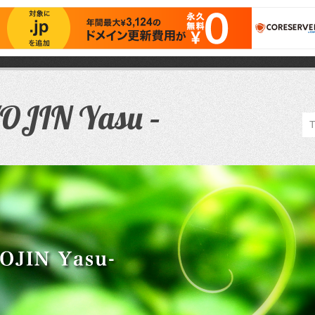
JIN Yasu –