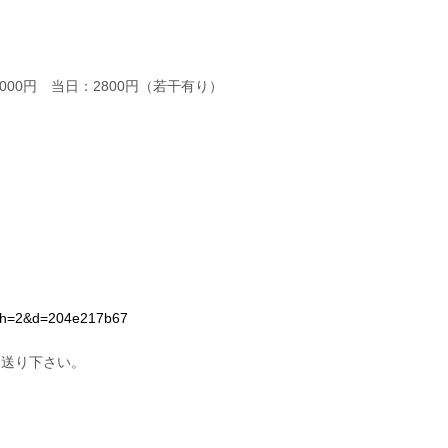
00円 当日：2800円（若干有り）
。
?sh=2&d=204e217b67
お送り下さい。