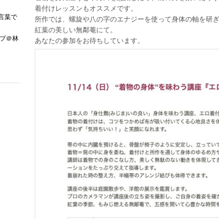
1
着付けレッスンもオススメです。
/
言葉で
所作では、螺旋や八の字のエナジーを使って身体の軸を研
1
紅葉の美しい無鄰菴にて。
4
ップ＠林
あなたの参加をお待ちしています。
“
着
物
の
身
体
”
を
味
わ
う
講
座
『
エ
ロ
着
付
け