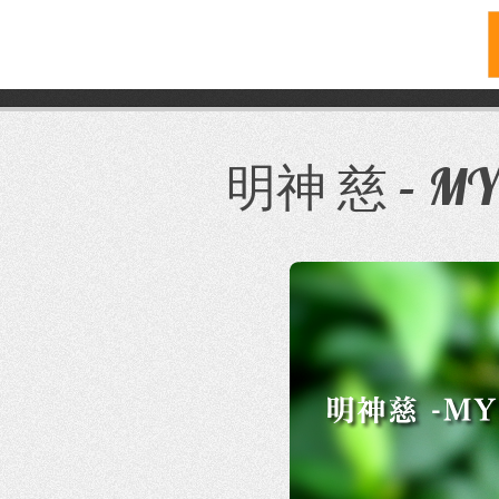
コ
ン
テ
明神 慈 – MYO
ン
ツ
へ
ス
キ
ッ
プ