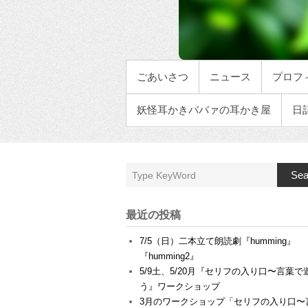
メインメニュー
ごあいさつ
ニュース
プロフ
妖怪耳かきババァの耳かき屋
日
Sea
最近の投稿
7/5（日）二本立て朗読劇『humming』
『humming2』
5/9土、5/20月『セリフの入り口〜言葉で
う』ワークショップ
3月のワークショップ「セリフの入り口〜