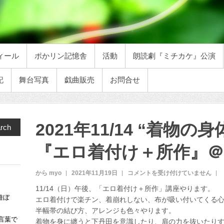
ィール
ポかリン記憶舎
活動
朗読劇『ミチカケ』公演
記
舞台写真
戯曲販売
お問合せ
2021年11/14 “着物
rch
『エロ着付け＋所作』＠
から myo
2021年11月19日
2
コメントを受け付けていません
0
11/14（日）午後、「エロ着付け＋所作」講座やります。
2
遊ぼ
エロ着付けで楽チン、着崩れしない、布が吸い付いてくる
1
半幅帯の結び方、アレンジも色々やります。
年
言葉で
1
着物を身に纏うと下丹田を意識したり、肩の力を抜いたり