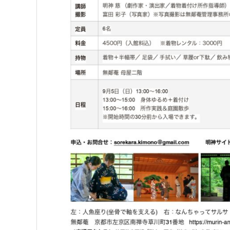
＋
所
作
』
＠
無
鄰
菴
は