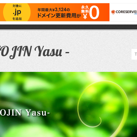
JIN Yasu –