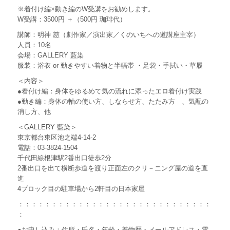
※着付け編×動き編のW受講をお勧めします。
W受講：3500円 ＋（500円 珈琲代）
講師：明神 慈（劇作家／演出家／くのいちへの道講座主宰）
人員：10名
会場：GALLERY 藍染
服装：浴衣 or 動きやすい着物と半幅帯 ・足袋・手拭い・草履
＜内容＞
●着付け編：身体をゆるめて気の流れに添ったエロ着付け実践
●動き編：身体の軸の使い方、しならせ方、たたみ方 、気配の
消し方、他
＜GALLERY 藍染＞
東京都台東区池之端4-14-2
電話：03-3824-1504
千代田線根津駅2番出口徒歩2分
2番出口を出て横断歩道を渡り正面左のクリ－ニング屋の道を直
進
4ブロック目の駐車場から2軒目の日本家屋
：：：：：：：：：：：：：：：：：：：：：：：：：：：：：
：
●お申し込み：住所・氏名・年齢・着物歴・メールアドレス・電