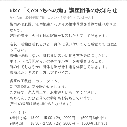
6/27「くのいちへの道」講座開催のお知らせ
から fumi
2016年8月7日
6
コメントを受け付けていません
/
梅雨の晴れ間、江戸情緒たっぷりの根津界隈を着物で練り歩きま
2
せんか。
7
好評の講座、今回も日本家屋を改装したカフェで開きます。
「
く
浴衣、着物は着れるけど、身体に吸い付いてくる感覚までには至
の
ってない。
い
着物が消耗しない、身じまいのいい動き方を身につけたい。
ち
ポイントは丹田から八の字エネルギーを循環させること。
へ
の
筒の中でしなやかに身体を泳がせる術を体得してゆきます。
道
着崩れたときの直し方もアドバイス。
」
講
講座終了後は、カフェタイム。
座
皆で着物話に花を咲かせましょう。
開
ご夫婦で、恋人同士で、お友達といらしてください。
催
もちろん、おひとりでの参加もお待ちしています。
の
(男性の参加は動き編からとなります）
お
知
6/27（日）
ら
●着付け編 13:00～15:00（2h）2000円＋（500円 珈琲代）
せ
●動き編 15:30～17:30（2h）2000円 ＋（500円 珈琲代）
は