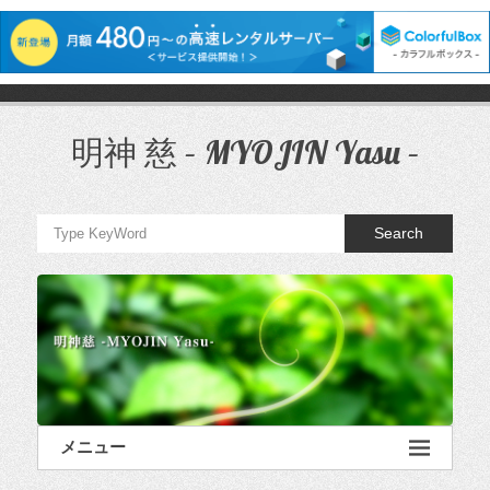
コ
ン
テ
明神 慈 – MYOJIN Yasu –
ン
ツ
へ
ス
Search
キ
ッ
プ
メニュー