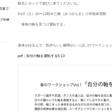
観光とセットで遊びに来てくださいな。
）
ワ
言葉で
ー
5/13（土）10〜12時＠三碓（みつがらす）小学校体育館
ク
ップ＠林
シ
「身体の軸を見つけ運転する」
ョ
ッ
プ
＠
身体がゆるんで、気持ちいい瞬間がいっぱいのワークショ
奈
良
「
pdf；
自分の軸を運転する5:13
自
分
の
軸
を
見
つ
け
運
転
す