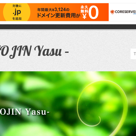
JIN Yasu –