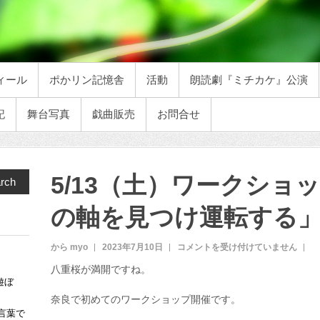
ィール
ポかリン記憶舎
活動
朗読劇『ミチカケ』公演
記
舞台写真
戯曲販売
お問合せ
5/13（土）ワークショ
rch
の軸を見つけ運転する
から myo
2023年7月10日
5
コメントを受け付けていません
/
八重桜が満開ですね。
1
遊ぼ
3
奈良で初めてのワークショップ開催です。
（
言葉で
土