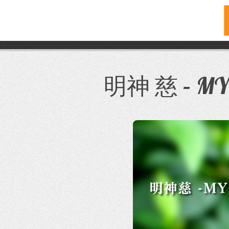
コ
ン
テ
明神 慈 – MYO
ン
ツ
へ
ス
キ
ッ
プ