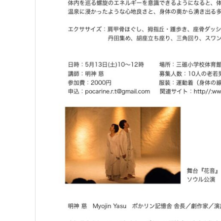
る
」
は