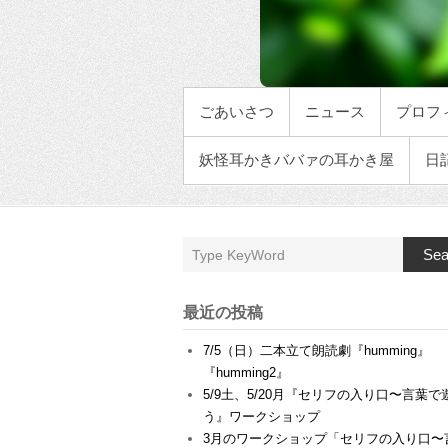
メインメニュー
ごあいさつ
ニュース
プロフ
妖怪耳かきババァの耳かき屋
日
Sea
最近の投稿
7/5（日）二本立て朗読劇『humming』
『humming2』
5/9土、5/20月『セリフの入り口〜言葉で
う』ワークショップ
3月のワークショップ「セリフの入り口〜