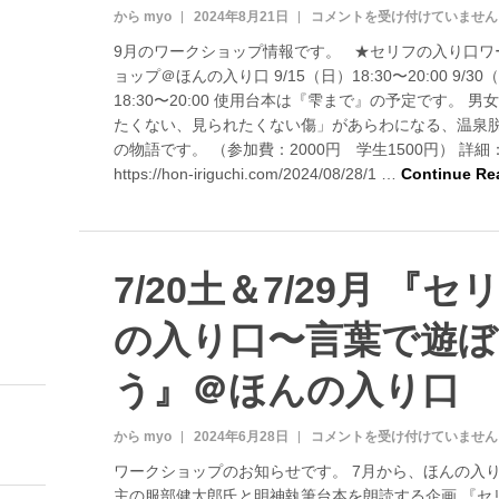
b
から myo
2024年8月21日
9
コメントを受け付けていません
u
月
m
9月のワークショップ情報です。 ★セリフの入り口ワ
の
i
ョップ＠ほんの入り口 9/15（日）18:30〜20:00 9/30
4
』
18:30〜20:00 使用台本は『雫まで』の予定です。 男
つ
〜
の
たくない、見られたくない傷」があらわになる、温泉
明
ワ
の物語です。 （参加費：2000円 学生1500円） 詳細
恵
ー
https://hon-iriguchi.com/2024/08/28/1 …
と
Continue Re
ク
鷹
シ
島
ョ
の
ッ
石
プ
7/20土＆7/29月 『セ
〜
情
＠
報
木
の入り口〜言葉で遊ぼ
は
屋
は
う』＠ほんの入り口
から myo
2024年6月28日
7
コメントを受け付けていません
/
ワークショップのお知らせです。 7月から、ほんの入
2
主の服部健太郎氏と明神執筆台本を朗読する企画 『セ