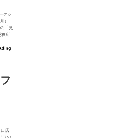
ークシ
（月）
女の「見
脱衣所
：
ading
リフ
り口店
リフの