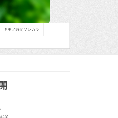
キモノ時間ソレカラ
開
ん
様に楽