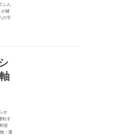
でふん
とが鍵
八の字
クシ
軸
らせ
運転す
宅和室
ち物：運