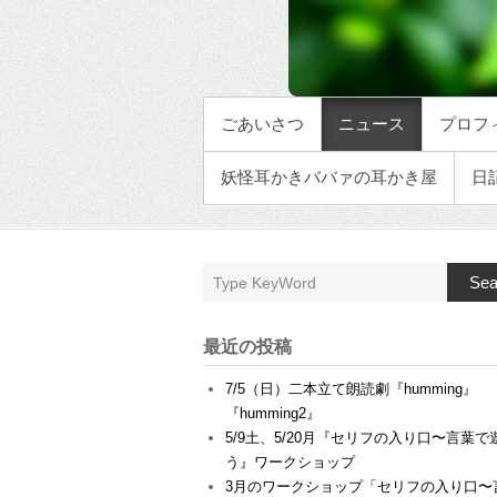
メインメニュー
ごあいさつ
ニュース
プロフ
妖怪耳かきババァの耳かき屋
日
Sea
最近の投稿
7/5（日）二本立て朗読劇『humming』
『humming2』
5/9土、5/20月『セリフの入り口〜言葉で
う』ワークショップ
3月のワークショップ「セリフの入り口〜