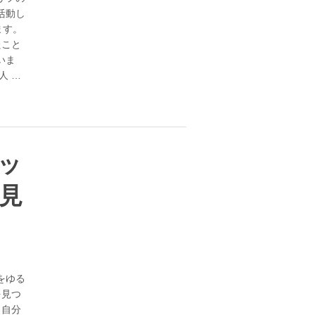
活動し
ます。
たこと
いま
人 …
ョッ
見
をゆる
を見つ
、自分