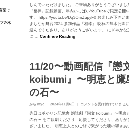
棒
しんでいただけました。 ご来場ありがとうございま
』
言葉で
『相棒』記録動画、年内いっぱいYouTubeで限定公開
動
画
す。 https://youtu.be/Dq3OmZupyF0 お楽しみ下
ップ＠林
まちなか舞台2024 参加作品『相棒』 晩秋の旭水公園
限
運んでくださり、ありがとうございます。 にぎやかな
定
に …
Continue Reading
公
開
中
は
11/20〜動画配信『戀
koibumi』〜明恵と鷹
の石〜
から myo
2024年11月6日
1
コメントを受け付けていません
1
先日はポかリン記憶舎 朗読劇『戀文 koibumi』〜明恵
/
の石〜 をご観劇くださり、応援してくださり、ありが
2
ざいました。 明恵上人とのご縁で繋がった魂の響きあ
0