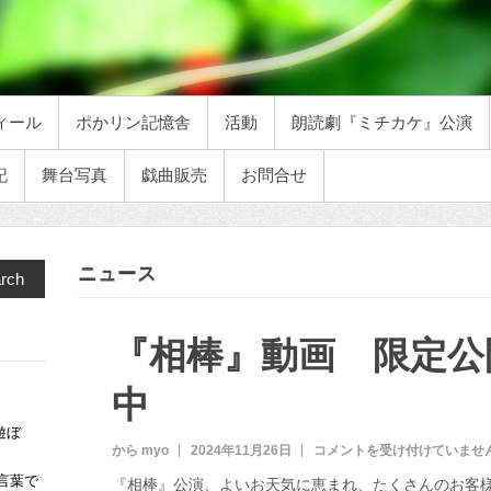
ィール
ポかリン記憶舎
活動
朗読劇『ミチカケ』公演
記
舞台写真
戯曲販売
お問合せ
ニュース
rch
『相棒』動画 限定公
中
遊ぼ
から myo
2024年11月26日
『
コメントを受け付けていませ
相
言葉で
『相棒』公演、よいお天気に恵まれ、たくさんのお客