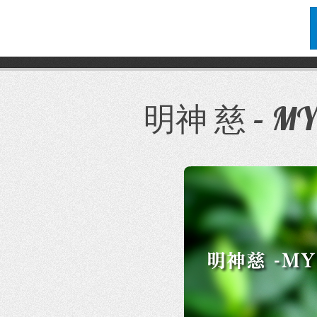
コ
ン
テ
明神 慈 – MYO
ン
ツ
へ
ス
キ
ッ
プ