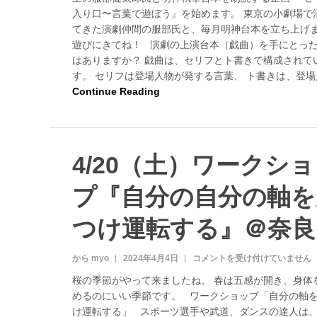
0
入り口〜言葉で遊ぼう』を始めます。 東京の小劇場で
土
＆
てきた演劇仲間の服部氏と、毎月明神台本を立ち上げ
7
遊びにきてね！ 演劇の上演台本（戯曲）を手にとっ
/
はありますか？ 戯曲は、セリフとト書きで構成されて
2
す。 セリフは登場人物が発する言葉、 ト書きは、登場
9
Continue Reading
月
『
セ
リ
フ
4/20（土）ワークシ
の
入
プ『自分の自分の軸を
り
口
〜
つけ運転する』＠奈良
言
葉
で
から myo
2024年4月4日
4
コメントを受け付けていません
遊
/
桜の季節がやって来ましたね。 春は五感が開き、身体
ぼ
2
めるのにいい季節です。 ワークショップ「自分の軸
う
0
』
け運転する」 スポーツ選手や武道、ダンスの達人は
（