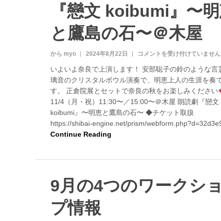
『戀文 koibumi』〜
シ
〜
ョ
は
ッ
と鷹島の石〜＠木屋
プ
情
報
から myo
2024年8月22日
1
コメントを受け付けていません
＋
1
いよいよ奈良で上演します！ 安部聡子の鈴のような言
α
/
璃音のクリスタルボウル演奏で、明恵上人の生涯を奏
は
4
す。 正倉院展とセットで奈良の秋をお楽しみください
（
月
11/4（月・祝）11:30〜／15:00〜＠木屋 朗読劇『戀文
・
koibumi』〜明恵と鷹島の石〜 ◆チケット取扱
祝
https://shibai-engine.net/prism/webform.php?d=32d3e
）
Continue Reading
朗
読
劇
『
戀
9月の4つのワークシ
文
k
プ情報
o
i