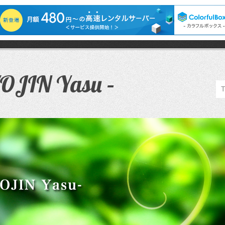
JIN Yasu –