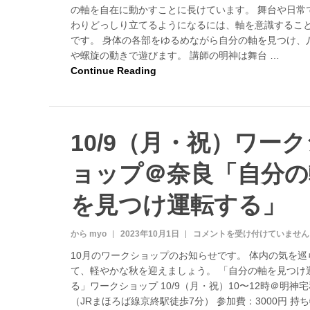
＠
土
の軸を自在に動かすことに長けています。 舞台や日常
ほ
）
わりどっしり立てるようになるには、軸を意識するこ
ん
ワ
です。 身体の各部をゆるめながら自分の軸を見つけ、
の
ー
や螺旋の動きで遊びます。 講師の明神は舞台 …
入
ク
Continue Reading
り
シ
口
ョ
は
ッ
プ
『
10/9（月・祝）ワー
自
分
ョップ＠奈良「自分の
の
自
分
を見つけ運転する」
の
軸
を
から myo
2023年10月1日
1
コメントを受け付けていません
見
0
10月のワークショップのお知らせです。 体内の気を巡
つ
/
て、軽やかな秋を迎えましょう。 「自分の軸を見つけ
け
9
運
る」ワークショップ 10/9（月・祝）10〜12時＠明神
（
転
月
（JRまほろば線京終駅徒歩7分） 参加費：3000円 持