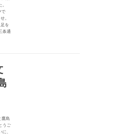
した。
中で
さいませ。
に足を
三条通
文
島
と鷹島
とうご
いに、